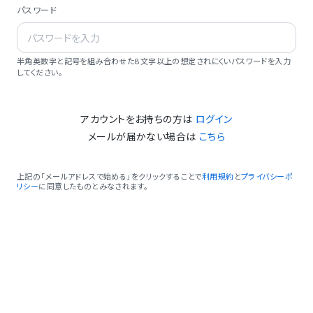
パスワード
半角英数字と記号を組み合わせた8文字以上の想定されにくいパスワードを入力
してください。
アカウントをお持ちの方は
ログイン
メールが届かない場合は
こちら
上記の「メールアドレスで始める」をクリックすることで
利用規約
と
プライバシーポ
リシー
に同意したものとみなされます。