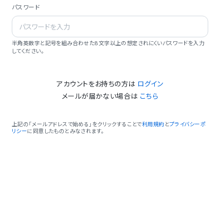
パスワード
半角英数字と記号を組み合わせた8文字以上の想定されにくいパスワードを入力
してください。
アカウントをお持ちの方は
ログイン
メールが届かない場合は
こちら
上記の「メールアドレスで始める」をクリックすることで
利用規約
と
プライバシーポ
リシー
に同意したものとみなされます。