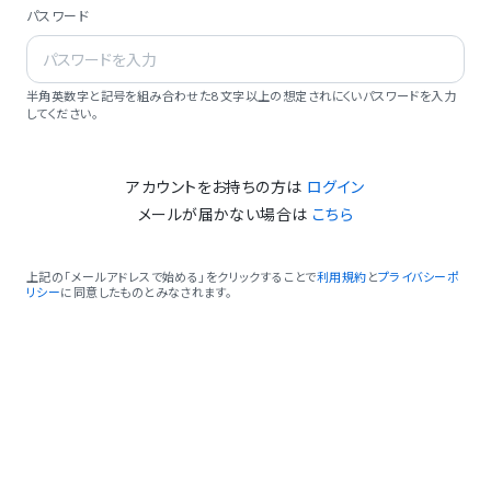
パスワード
半角英数字と記号を組み合わせた8文字以上の想定されにくいパスワードを入力
してください。
アカウントをお持ちの方は
ログイン
メールが届かない場合は
こちら
上記の「メールアドレスで始める」をクリックすることで
利用規約
と
プライバシーポ
リシー
に同意したものとみなされます。