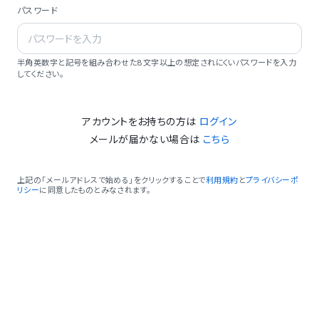
パスワード
半角英数字と記号を組み合わせた8文字以上の想定されにくいパスワードを入力
してください。
アカウントをお持ちの方は
ログイン
メールが届かない場合は
こちら
上記の「メールアドレスで始める」をクリックすることで
利用規約
と
プライバシーポ
リシー
に同意したものとみなされます。