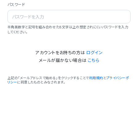
パスワード
半角英数字と記号を組み合わせた8文字以上の想定されにくいパスワードを入力
してください。
アカウントをお持ちの方は
ログイン
メールが届かない場合は
こちら
上記の「メールアドレスで始める」をクリックすることで
利用規約
と
プライバシーポ
リシー
に同意したものとみなされます。