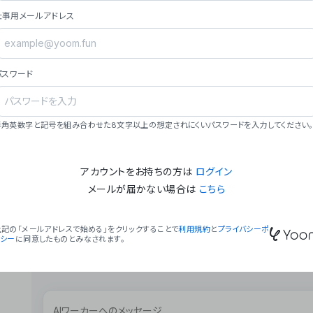
ョン（週2回以上デプロイ）。
仕事用メールアドレス
### ミッション・ビジョン
- **ミッション**: 「We Make Time」 – 
自由に。
パスワード
- **ビジョン**: 「Global Business Autom
売上1,000億円規模の事業構築。
### 会社概要
半角英数字と記号を組み合わせた8文字以上の想定されにくいパスワードを入力してください。
- **代表者**: 波戸﨑 駿（代表取締役）。
アカウントをお持ちの方は
ログイン
メールが届かない場合は
こちら
上記の「メールアドレスで始める」をクリックすることで
利用規約
と
プライバシーポ
リシー
に同意したものとみなされます。