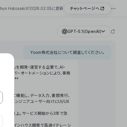
チャットページへ
hun Hatosakiが2026.02.05に更新
GPT-5.1(OpenAI)
Yoom株式会社について調査してください。
「Yoom」を開発・運営する企業で、AI・
わせたハイパーオートメーションにより、事務
います。**
ータベースとして機能し、データ入力、書類発行、
化。非エンジニアユーザー向けにUI/UX
長率300%以上。サービス開始から3年で急
ームで完結。インハウス開発で高速イテレーシ