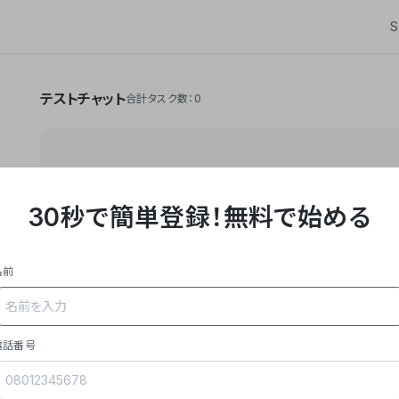
S
テストチャット
合計タスク数：0
30秒で簡単登録！
無料で始める
**Yoom株式会社は、ビジネスオートメーションSaaS
API・RPA・OCRなどの技術をノーコードで組み合
作業やデスクワークを自動化するサービスを提供して
名前
### 事業内容
- **主力プロダクト「Yoom」**: SaaS連携デ
メール対応、請求書処理、日報作成などの業務を自動
を重視し、セールスからバックオフィスまで対応。
電話番号
- **実績**: 国内利用社数20,000社超、直近成
成長。
- **強み**: すべての自動化技術を1プラットフォ