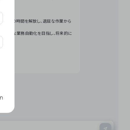
テクノロジーで人々の時間を解放し、退屈な作業から
ation」 – 世界的な業務自動化を目指し、将来的に