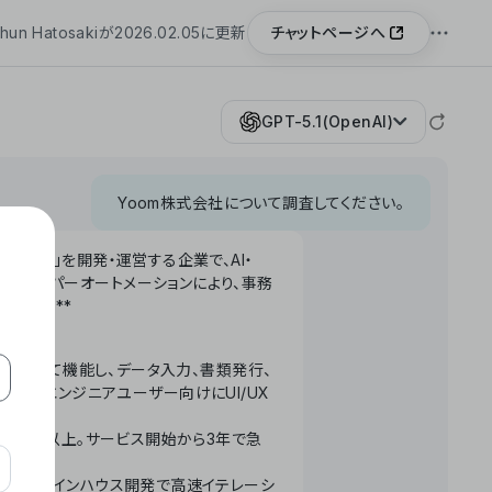
チャットページへ
hun Hatosakiが2026.02.05に更新
GPT-5.1(OpenAI)
Yoom株式会社について調査してください。
「Yoom」を開発・運営する企業で、AI・
わせたハイパーオートメーションにより、事務
います。**
ータベースとして機能し、データ入力、書類発行、
化。非エンジニアユーザー向けにUI/UX
長率300%以上。サービス開始から3年で急
ームで完結。インハウス開発で高速イテレーシ