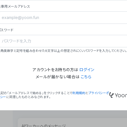
ョン（週2回以上デプロイ）。
仕事用メールアドレス
### ミッション・ビジョン
- **ミッション**: 「We Make Time」 – 
自由に。
パスワード
- **ビジョン**: 「Global Business Autom
売上1,000億円規模の事業構築。
### 会社概要
半角英数字と記号を組み合わせた8文字以上の想定されにくいパスワードを入力してください。
- **代表者**: 波戸﨑 駿（代表取締役）。
アカウントをお持ちの方は
ログイン
メールが届かない場合は
こちら
上記の「メールアドレスで始める」をクリックすることで
利用規約
と
プライバシーポ
リシー
に同意したものとみなされます。