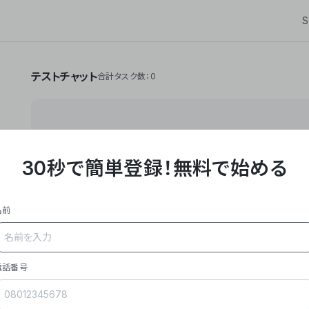
S
テストチャット
合計タスク数：0
30秒で簡単登録！
無料で始める
**Yoom株式会社は、ビジネスオートメーションSaaS
API・RPA・OCRなどの技術をノーコードで組み合
作業やデスクワークを自動化するサービスを提供して
名前
### 事業内容
- **主力プロダクト「Yoom」**: SaaS連携デ
メール対応、請求書処理、日報作成などの業務を自動
を重視し、セールスからバックオフィスまで対応。
電話番号
- **実績**: 国内利用社数20,000社超、直近成
成長。
- **強み**: すべての自動化技術を1プラットフォ