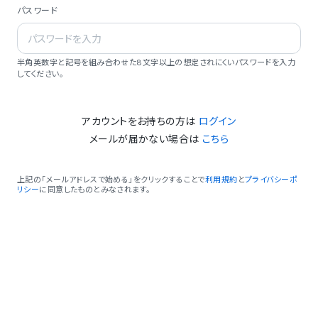
パスワード
半角英数字と記号を組み合わせた8文字以上の想定されにくいパスワードを入力
してください。
アカウントをお持ちの方は
ログイン
メールが届かない場合は
こちら
上記の「メールアドレスで始める」をクリックすることで
利用規約
と
プライバシーポ
リシー
に同意したものとみなされます。