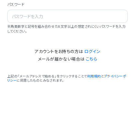
パスワード
半角英数字と記号を組み合わせた8文字以上の想定されにくいパスワードを入力
してください。
アカウントをお持ちの方は
ログイン
メールが届かない場合は
こちら
上記の「メールアドレスで始める」をクリックすることで
利用規約
と
プライバシーポ
リシー
に同意したものとみなされます。