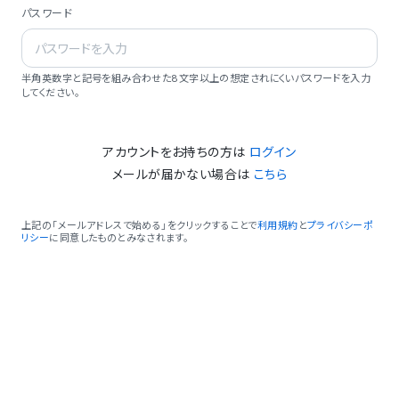
パスワード
半角英数字と記号を組み合わせた8文字以上の想定されにくいパスワードを入力
してください。
アカウントをお持ちの方は
ログイン
メールが届かない場合は
こちら
上記の「メールアドレスで始める」をクリックすることで
利用規約
と
プライバシーポ
リシー
に同意したものとみなされます。