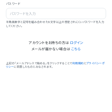
パスワード
半角英数字と記号を組み合わせた8文字以上の想定されにくいパスワードを入力
してください。
アカウントをお持ちの方は
ログイン
メールが届かない場合は
こちら
上記の「メールアドレスで始める」をクリックすることで
利用規約
と
プライバシーポ
リシー
に同意したものとみなされます。