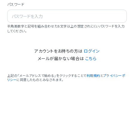
パスワード
半角英数字と記号を組み合わせた8文字以上の想定されにくいパスワードを入力
してください。
アカウントをお持ちの方は
ログイン
メールが届かない場合は
こちら
上記の「メールアドレスで始める」をクリックすることで
利用規約
と
プライバシーポ
リシー
に同意したものとみなされます。