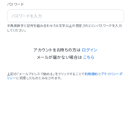
パスワード
半角英数字と記号を組み合わせた8文字以上の想定されにくいパスワードを入力
してください。
アカウントをお持ちの方は
ログイン
メールが届かない場合は
こちら
上記の「メールアドレスで始める」をクリックすることで
利用規約
と
プライバシーポ
リシー
に同意したものとみなされます。