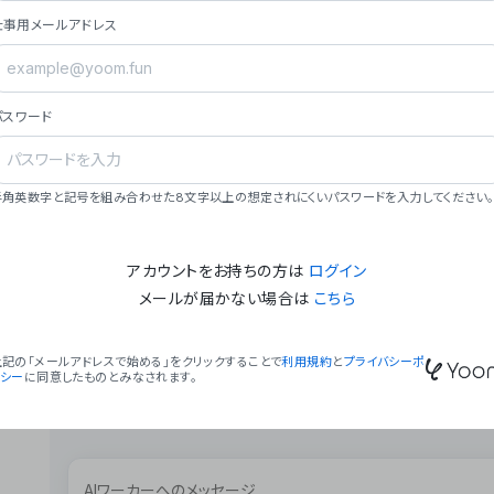
ョン（週2回以上デプロイ）。
仕事用メールアドレス
### ミッション・ビジョン
- **ミッション**: 「We Make Time」 – 
自由に。
パスワード
- **ビジョン**: 「Global Business Autom
売上1,000億円規模の事業構築。
### 会社概要
半角英数字と記号を組み合わせた8文字以上の想定されにくいパスワードを入力してください。
- **代表者**: 波戸﨑 駿（代表取締役）。
アカウントをお持ちの方は
ログイン
メールが届かない場合は
こちら
上記の「メールアドレスで始める」をクリックすることで
利用規約
と
プライバシーポ
リシー
に同意したものとみなされます。