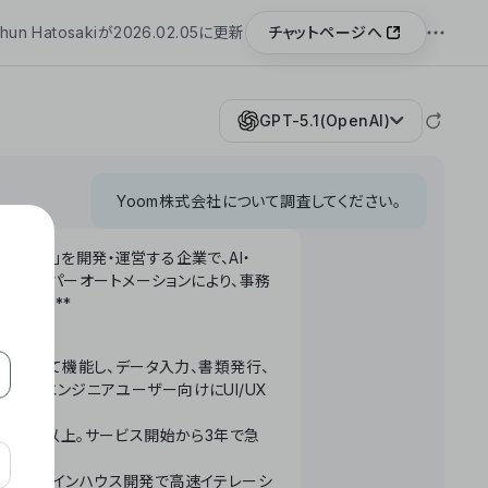
チャットページへ
hun Hatosakiが2026.02.05に更新
GPT-5.1(OpenAI)
Yoom株式会社について調査してください。
「Yoom」を開発・運営する企業で、AI・
わせたハイパーオートメーションにより、事務
います。**
ータベースとして機能し、データ入力、書類発行、
化。非エンジニアユーザー向けにUI/UX
長率300%以上。サービス開始から3年で急
ームで完結。インハウス開発で高速イテレーシ