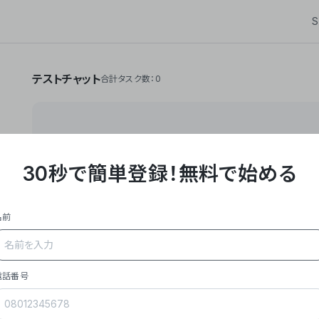
S
テストチャット
合計タスク数：0
30秒で簡単登録！
無料で始める
**Yoom株式会社は、ビジネスオートメーションSaaS
API・RPA・OCRなどの技術をノーコードで組み合
作業やデスクワークを自動化するサービスを提供して
名前
### 事業内容
- **主力プロダクト「Yoom」**: SaaS連携デ
メール対応、請求書処理、日報作成などの業務を自動
を重視し、セールスからバックオフィスまで対応。
電話番号
- **実績**: 国内利用社数20,000社超、直近成
成長。
- **強み**: すべての自動化技術を1プラットフォ