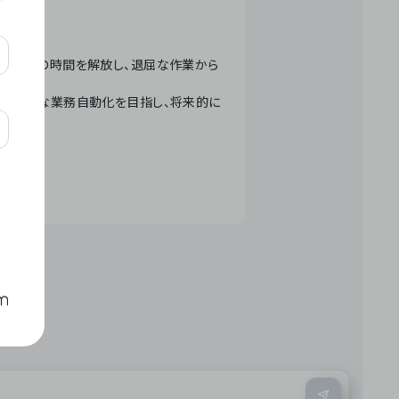
テクノロジーで人々の時間を解放し、退屈な作業から
ation」 – 世界的な業務自動化を目指し、将来的に