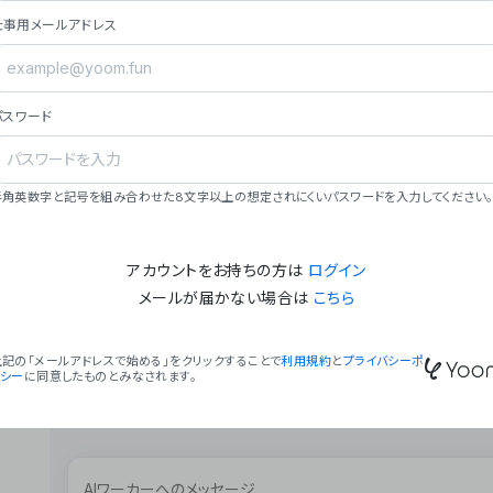
ョン（週2回以上デプロイ）。
仕事用メールアドレス
### ミッション・ビジョン
- **ミッション**: 「We Make Time」 – 
自由に。
パスワード
- **ビジョン**: 「Global Business Autom
売上1,000億円規模の事業構築。
### 会社概要
半角英数字と記号を組み合わせた8文字以上の想定されにくいパスワードを入力してください。
- **代表者**: 波戸﨑 駿（代表取締役）。
アカウントをお持ちの方は
ログイン
メールが届かない場合は
こちら
上記の「メールアドレスで始める」をクリックすることで
利用規約
と
プライバシーポ
リシー
に同意したものとみなされます。