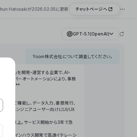
チャットページへ
hun Hatosakiが2026.02.05に更新
GPT-5.1(OpenAI)
Yoom株式会社について調査してください。
「Yoom」を開発・運営する企業で、AI・
わせたハイパーオートメーションにより、事務
います。**
ータベースとして機能し、データ入力、書類発行、
化。非エンジニアユーザー向けにUI/UX
長率300%以上。サービス開始から3年で急
ームで完結。インハウス開発で高速イテレーシ