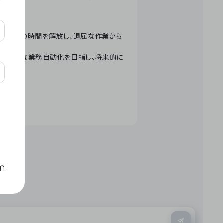
テクノロジーで人々の時間を解放し、退屈な作業から
ation」 – 世界的な業務自動化を目指し、将来的に