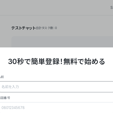
S
テストチャット
合計タスク数：0
30秒で簡単登録！
無料で始める
**Yoom株式会社は、ビジネスオートメーションSaaS
API・RPA・OCRなどの技術をノーコードで組み合
作業やデスクワークを自動化するサービスを提供して
名前
### 事業内容
- **主力プロダクト「Yoom」**: SaaS連携デ
メール対応、請求書処理、日報作成などの業務を自動
を重視し、セールスからバックオフィスまで対応。
電話番号
- **実績**: 国内利用社数20,000社超、直近成
成長。
- **強み**: すべての自動化技術を1プラットフォ