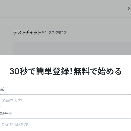
S
テストチャット
合計タスク数：0
30秒で簡単登録！
無料で始める
**Yoom株式会社は、ビジネスオートメーションSaaS
API・RPA・OCRなどの技術をノーコードで組み合
作業やデスクワークを自動化するサービスを提供して
名前
### 事業内容
- **主力プロダクト「Yoom」**: SaaS連携デ
メール対応、請求書処理、日報作成などの業務を自動
を重視し、セールスからバックオフィスまで対応。
電話番号
- **実績**: 国内利用社数20,000社超、直近成
成長。
- **強み**: すべての自動化技術を1プラットフォ