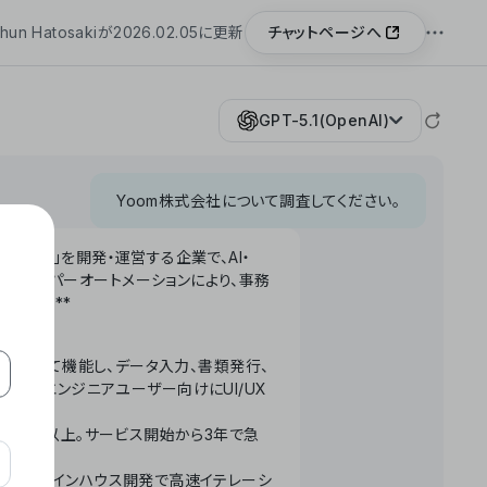
チャットページへ
hun Hatosakiが2026.02.05に更新
GPT-5.1(OpenAI)
Yoom株式会社について調査してください。
「Yoom」を開発・運営する企業で、AI・
わせたハイパーオートメーションにより、事務
います。**
ータベースとして機能し、データ入力、書類発行、
化。非エンジニアユーザー向けにUI/UX
長率300%以上。サービス開始から3年で急
ームで完結。インハウス開発で高速イテレーシ