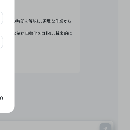
テクノロジーで人々の時間を解放し、退屈な作業から
ation」 – 世界的な業務自動化を目指し、将来的に