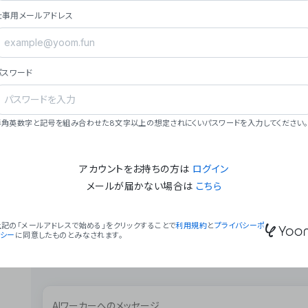
ョン（週2回以上デプロイ）。
仕事用メールアドレス
### ミッション・ビジョン
- **ミッション**: 「We Make Time」 – 
自由に。
パスワード
- **ビジョン**: 「Global Business Autom
売上1,000億円規模の事業構築。
### 会社概要
半角英数字と記号を組み合わせた8文字以上の想定されにくいパスワードを入力してください。
- **代表者**: 波戸﨑 駿（代表取締役）。
アカウントをお持ちの方は
ログイン
メールが届かない場合は
こちら
上記の「メールアドレスで始める」をクリックすることで
利用規約
と
プライバシーポ
リシー
に同意したものとみなされます。