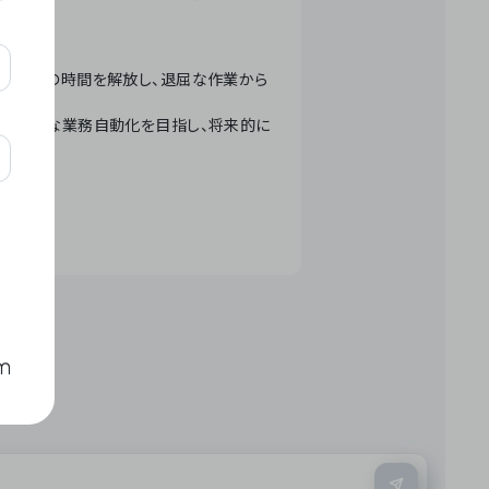
テクノロジーで人々の時間を解放し、退屈な作業から
ation」 – 世界的な業務自動化を目指し、将来的に