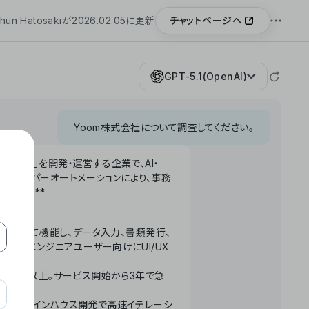
チャットページへ
hun Hatosakiが2026.02.05に更新
GPT-5.1(OpenAI)
Yoom株式会社について調査してください。
「Yoom」を開発・運営する企業で、AI・
わせたハイパーオートメーションにより、事務
います。**
ータベースとして機能し、データ入力、書類発行、
化。非エンジニアユーザー向けにUI/UX
長率300%以上。サービス開始から3年で急
ームで完結。インハウス開発で高速イテレーシ