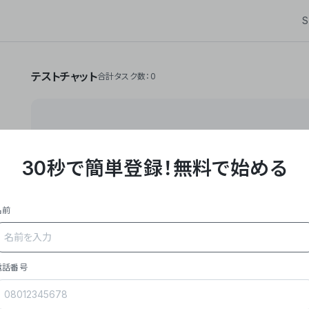
S
テストチャット
合計タスク数：0
30秒で簡単登録！
無料で始める
**Yoom株式会社は、ビジネスオートメーションSaaS
API・RPA・OCRなどの技術をノーコードで組み合
作業やデスクワークを自動化するサービスを提供して
名前
### 事業内容
- **主力プロダクト「Yoom」**: SaaS連携デ
メール対応、請求書処理、日報作成などの業務を自動
を重視し、セールスからバックオフィスまで対応。
電話番号
- **実績**: 国内利用社数20,000社超、直近成
成長。
- **強み**: すべての自動化技術を1プラットフォ