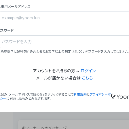
ョン（週2回以上デプロイ）。
仕事用メールアドレス
### ミッション・ビジョン
- **ミッション**: 「We Make Time」 – 
自由に。
パスワード
- **ビジョン**: 「Global Business Autom
売上1,000億円規模の事業構築。
### 会社概要
半角英数字と記号を組み合わせた8文字以上の想定されにくいパスワードを入力してください。
- **代表者**: 波戸﨑 駿（代表取締役）。
アカウントをお持ちの方は
ログイン
メールが届かない場合は
こちら
上記の「メールアドレスで始める」をクリックすることで
利用規約
と
プライバシーポ
リシー
に同意したものとみなされます。