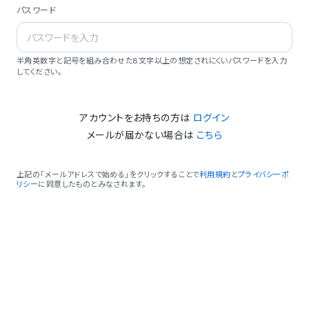
パスワード
半角英数字と記号を組み合わせた8文字以上の想定されにくいパスワードを入力
してください。
アカウントをお持ちの方は
ログイン
メールが届かない場合は
こちら
上記の「メールアドレスで始める」をクリックすることで
利用規約
と
プライバシーポ
リシー
に同意したものとみなされます。