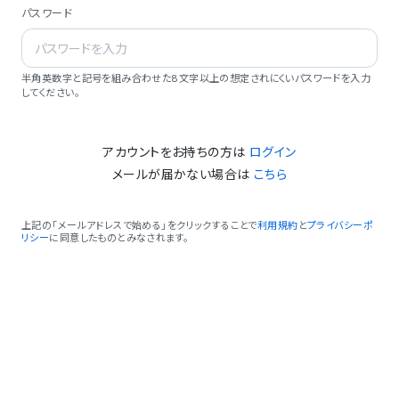
パスワード
半角英数字と記号を組み合わせた8文字以上の想定されにくいパスワードを入力
してください。
アカウントをお持ちの方は
ログイン
メールが届かない場合は
こちら
上記の「メールアドレスで始める」をクリックすることで
利用規約
と
プライバシーポ
リシー
に同意したものとみなされます。