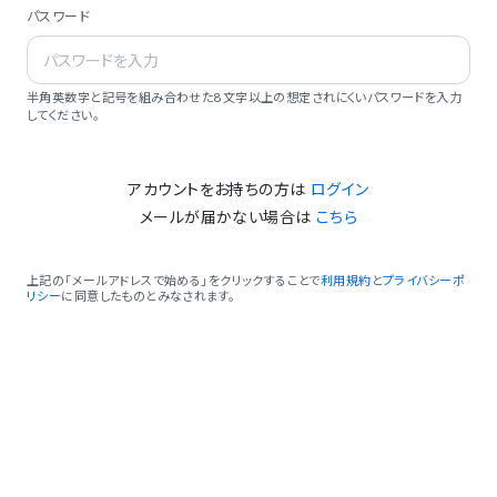
パスワード
半角英数字と記号を組み合わせた8文字以上の想定されにくいパスワードを入力
してください。
アカウントをお持ちの方は
ログイン
メールが届かない場合は
こちら
上記の「メールアドレスで始める」をクリックすることで
利用規約
と
プライバシーポ
リシー
に同意したものとみなされます。