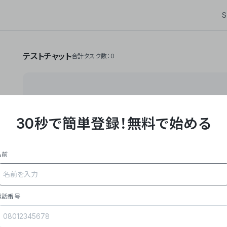
S
テストチャット
合計タスク数：0
30秒で簡単登録！
無料で始める
**Yoom株式会社は、ビジネスオートメーションSaaS
API・RPA・OCRなどの技術をノーコードで組み合
作業やデスクワークを自動化するサービスを提供して
名前
### 事業内容
- **主力プロダクト「Yoom」**: SaaS連携デ
メール対応、請求書処理、日報作成などの業務を自動
を重視し、セールスからバックオフィスまで対応。
電話番号
- **実績**: 国内利用社数20,000社超、直近成
成長。
- **強み**: すべての自動化技術を1プラットフォ