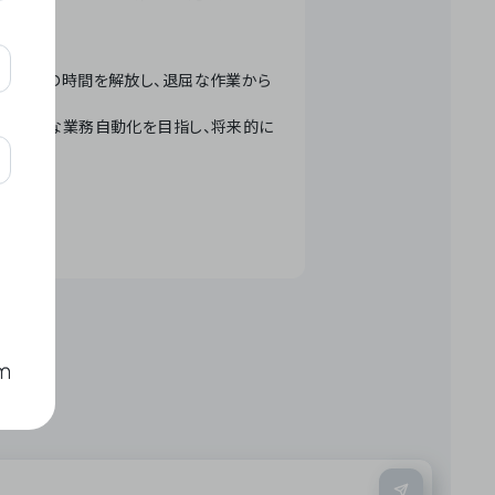
テクノロジーで人々の時間を解放し、退屈な作業から
ation」 – 世界的な業務自動化を目指し、将来的に