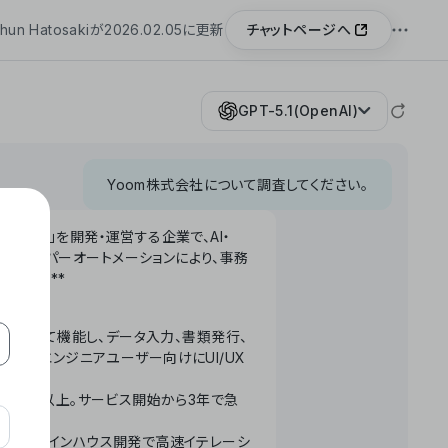
チャットページへ
hun Hatosakiが2026.02.05に更新
GPT-5.1(OpenAI)
Yoom株式会社について調査してください。
「Yoom」を開発・運営する企業で、AI・
わせたハイパーオートメーションにより、事務
います。**
ータベースとして機能し、データ入力、書類発行、
化。非エンジニアユーザー向けにUI/UX
長率300%以上。サービス開始から3年で急
ームで完結。インハウス開発で高速イテレーシ