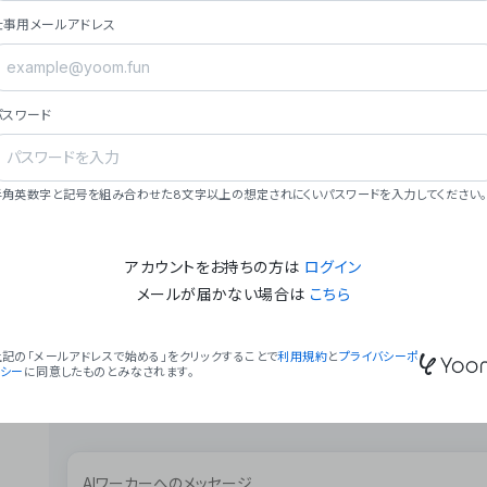
ョン（週2回以上デプロイ）。
仕事用メールアドレス
### ミッション・ビジョン
- **ミッション**: 「We Make Time」 – 
自由に。
パスワード
- **ビジョン**: 「Global Business Autom
売上1,000億円規模の事業構築。
### 会社概要
半角英数字と記号を組み合わせた8文字以上の想定されにくいパスワードを入力してください。
- **代表者**: 波戸﨑 駿（代表取締役）。
アカウントをお持ちの方は
ログイン
メールが届かない場合は
こちら
上記の「メールアドレスで始める」をクリックすることで
利用規約
と
プライバシーポ
リシー
に同意したものとみなされます。