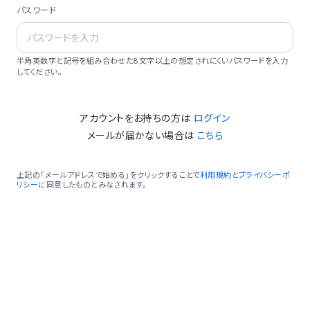
パスワード
半角英数字と記号を組み合わせた8文字以上の想定されにくいパスワードを入力
してください。
アカウントをお持ちの方は
ログイン
メールが届かない場合は
こちら
上記の「メールアドレスで始める」をクリックすることで
利用規約
と
プライバシーポ
リシー
に同意したものとみなされます。