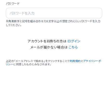
パスワード
半角英数字と記号を組み合わせた8文字以上の想定されにくいパスワードを入力
してください。
アカウントをお持ちの方は
ログイン
メールが届かない場合は
こちら
上記の「メールアドレスで始める」をクリックすることで
利用規約
と
プライバシーポ
リシー
に同意したものとみなされます。