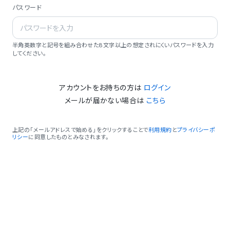
パスワード
半角英数字と記号を組み合わせた8文字以上の想定されにくいパスワードを入力
してください。
アカウントをお持ちの方は
ログイン
メールが届かない場合は
こちら
上記の「メールアドレスで始める」をクリックすることで
利用規約
と
プライバシーポ
リシー
に同意したものとみなされます。