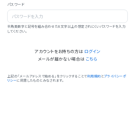
パスワード
半角英数字と記号を組み合わせた8文字以上の想定されにくいパスワードを入力
してください。
アカウントをお持ちの方は
ログイン
メールが届かない場合は
こちら
上記の「メールアドレスで始める」をクリックすることで
利用規約
と
プライバシーポ
リシー
に同意したものとみなされます。