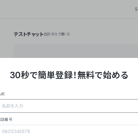
S
テストチャット
合計タスク数：0
30秒で簡単登録！
無料で始める
**Yoom株式会社は、ビジネスオートメーションSaaS
API・RPA・OCRなどの技術をノーコードで組み合
作業やデスクワークを自動化するサービスを提供して
名前
### 事業内容
- **主力プロダクト「Yoom」**: SaaS連携デ
メール対応、請求書処理、日報作成などの業務を自動
を重視し、セールスからバックオフィスまで対応。
電話番号
- **実績**: 国内利用社数20,000社超、直近成
成長。
- **強み**: すべての自動化技術を1プラットフォ