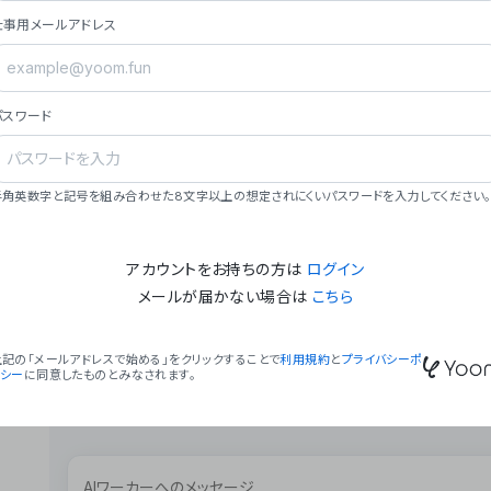
ョン（週2回以上デプロイ）。
仕事用メールアドレス
### ミッション・ビジョン
- **ミッション**: 「We Make Time」 – 
自由に。
パスワード
- **ビジョン**: 「Global Business Autom
売上1,000億円規模の事業構築。
### 会社概要
半角英数字と記号を組み合わせた8文字以上の想定されにくいパスワードを入力してください。
- **代表者**: 波戸﨑 駿（代表取締役）。
アカウントをお持ちの方は
ログイン
メールが届かない場合は
こちら
上記の「メールアドレスで始める」をクリックすることで
利用規約
と
プライバシーポ
リシー
に同意したものとみなされます。