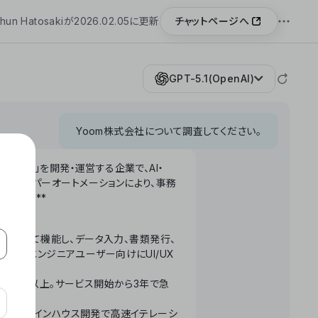
チャットページへ
hun Hatosakiが2026.02.05に更新
GPT-5.1(OpenAI)
Yoom株式会社について調査してください。
「Yoom」を開発・運営する企業で、AI・
わせたハイパーオートメーションにより、事務
います。**
ータベースとして機能し、データ入力、書類発行、
化。非エンジニアユーザー向けにUI/UX
長率300%以上。サービス開始から3年で急
ームで完結。インハウス開発で高速イテレーシ