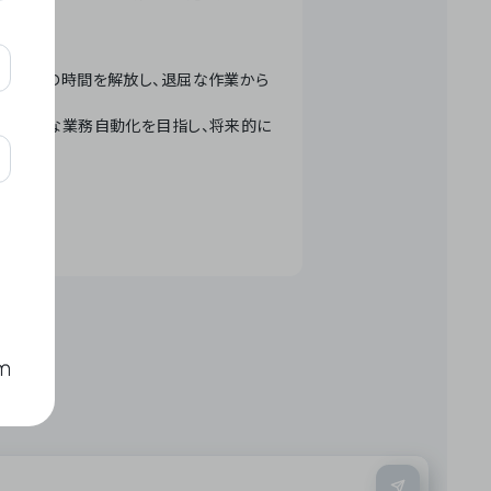
テクノロジーで人々の時間を解放し、退屈な作業から
ation」 – 世界的な業務自動化を目指し、将来的に