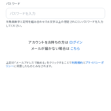
パスワード
半角英数字と記号を組み合わせた8文字以上の想定されにくいパスワードを入力
してください。
アカウントをお持ちの方は
ログイン
メールが届かない場合は
こちら
上記の「メールアドレスで始める」をクリックすることで
利用規約
と
プライバシーポ
リシー
に同意したものとみなされます。