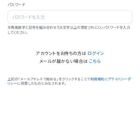
パスワード
半角英数字と記号を組み合わせた8文字以上の想定されにくいパスワードを入力
してください。
アカウントをお持ちの方は
ログイン
メールが届かない場合は
こちら
上記の「メールアドレスで始める」をクリックすることで
利用規約
と
プライバシーポ
リシー
に同意したものとみなされます。