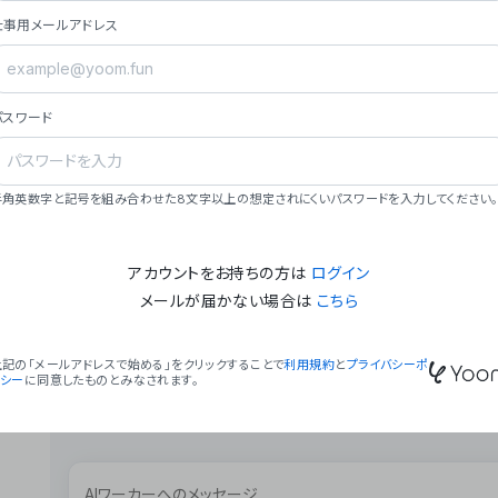
ョン（週2回以上デプロイ）。
仕事用メールアドレス
### ミッション・ビジョン
- **ミッション**: 「We Make Time」 – 
自由に。
パスワード
- **ビジョン**: 「Global Business Autom
売上1,000億円規模の事業構築。
### 会社概要
半角英数字と記号を組み合わせた8文字以上の想定されにくいパスワードを入力してください。
- **代表者**: 波戸﨑 駿（代表取締役）。
アカウントをお持ちの方は
ログイン
メールが届かない場合は
こちら
上記の「メールアドレスで始める」をクリックすることで
利用規約
と
プライバシーポ
リシー
に同意したものとみなされます。