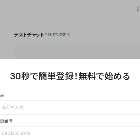
S
テストチャット
合計タスク数：0
30秒で簡単登録！
無料で始める
**Yoom株式会社は、ビジネスオートメーションSaaS
API・RPA・OCRなどの技術をノーコードで組み合
作業やデスクワークを自動化するサービスを提供して
名前
### 事業内容
- **主力プロダクト「Yoom」**: SaaS連携デ
メール対応、請求書処理、日報作成などの業務を自動
を重視し、セールスからバックオフィスまで対応。
電話番号
- **実績**: 国内利用社数20,000社超、直近成
成長。
- **強み**: すべての自動化技術を1プラットフォ