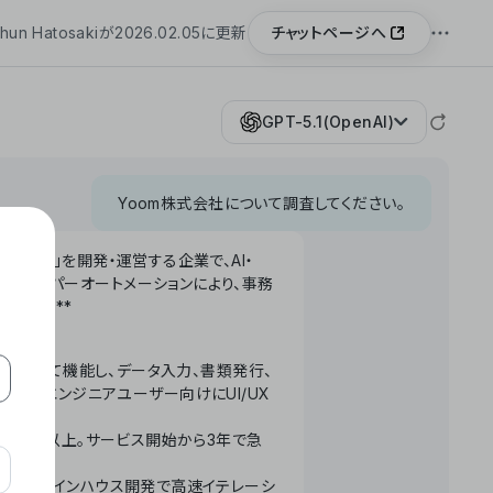
チャットページへ
hun Hatosakiが2026.02.05に更新
GPT-5.1(OpenAI)
Yoom株式会社について調査してください。
「Yoom」を開発・運営する企業で、AI・
わせたハイパーオートメーションにより、事務
います。**
ータベースとして機能し、データ入力、書類発行、
化。非エンジニアユーザー向けにUI/UX
長率300%以上。サービス開始から3年で急
ームで完結。インハウス開発で高速イテレーシ