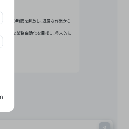
テクノロジーで人々の時間を解放し、退屈な作業から
ation」 – 世界的な業務自動化を目指し、将来的に