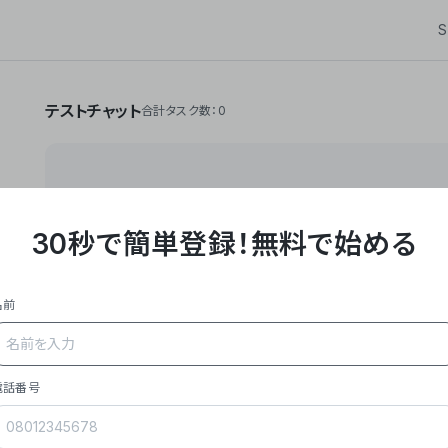
S
テストチャット
合計タスク数：0
30秒で簡単登録！
無料で始める
**Yoom株式会社は、ビジネスオートメーションSaaS
API・RPA・OCRなどの技術をノーコードで組み合
作業やデスクワークを自動化するサービスを提供して
名前
### 事業内容
- **主力プロダクト「Yoom」**: SaaS連携デ
メール対応、請求書処理、日報作成などの業務を自動
を重視し、セールスからバックオフィスまで対応。
電話番号
- **実績**: 国内利用社数20,000社超、直近成
成長。
- **強み**: すべての自動化技術を1プラットフォ