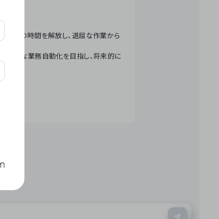
テクノロジーで人々の時間を解放し、退屈な作業から
ation」 – 世界的な業務自動化を目指し、将来的に