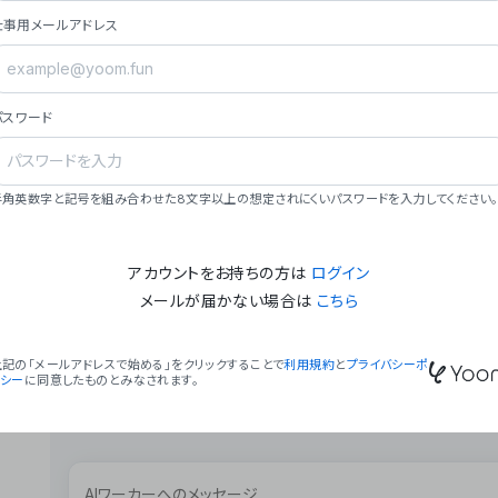
ョン（週2回以上デプロイ）。
仕事用メールアドレス
### ミッション・ビジョン
- **ミッション**: 「We Make Time」 – 
自由に。
パスワード
- **ビジョン**: 「Global Business Autom
売上1,000億円規模の事業構築。
### 会社概要
半角英数字と記号を組み合わせた8文字以上の想定されにくいパスワードを入力してください。
- **代表者**: 波戸﨑 駿（代表取締役）。
アカウントをお持ちの方は
ログイン
メールが届かない場合は
こちら
上記の「メールアドレスで始める」をクリックすることで
利用規約
と
プライバシーポ
リシー
に同意したものとみなされます。