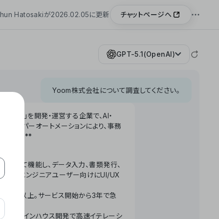
チャットページへ
hun Hatosakiが2026.02.05に更新
GPT-5.1(OpenAI)
Yoom株式会社について調査してください。
「Yoom」を開発・運営する企業で、AI・
わせたハイパーオートメーションにより、事務
います。**
ータベースとして機能し、データ入力、書類発行、
化。非エンジニアユーザー向けにUI/UX
長率300%以上。サービス開始から3年で急
ームで完結。インハウス開発で高速イテレーシ