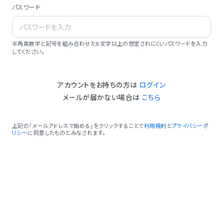
パスワード
半角英数字と記号を組み合わせた8文字以上の想定されにくいパスワードを入力
してください。
アカウントをお持ちの方は
ログイン
メールが届かない場合は
こちら
上記の「メールアドレスで始める」をクリックすることで
利用規約
と
プライバシーポ
リシー
に同意したものとみなされます。