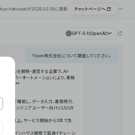
チャットページへ
hun Hatosakiが2026.02.05に更新
GPT-5.1(OpenAI)
Yoom株式会社について調査してください。
「Yoom」を開発・運営する企業で、AI・
わせたハイパーオートメーションにより、事務
います。**
ータベースとして機能し、データ入力、書類発行、
化。非エンジニアユーザー向けにUI/UX
長率300%以上。サービス開始から3年で急
ームで完結。インハウス開発で高速イテレーシ