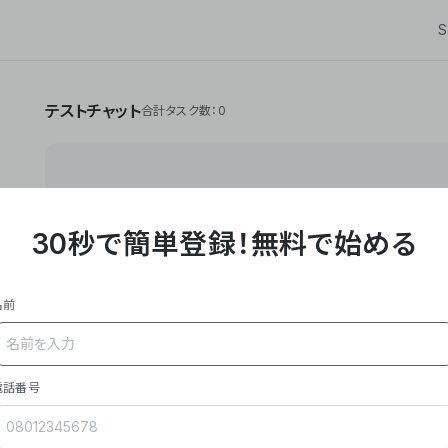
S
テストチャット
合計タスク数：0
30秒で簡単登録！
無料で始める
**Yoom株式会社は、ビジネスオートメーションSaaS
API・RPA・OCRなどの技術をノーコードで組み合
作業やデスクワークを自動化するサービスを提供して
名前
### 事業内容
- **主力プロダクト「Yoom」**: SaaS連携デ
メール対応、請求書処理、日報作成などの業務を自動
を重視し、セールスからバックオフィスまで対応。
電話番号
- **実績**: 国内利用社数20,000社超、直近成
成長。
- **強み**: すべての自動化技術を1プラットフォ