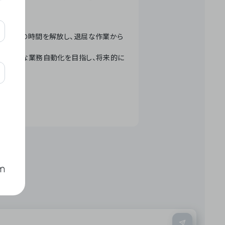
テクノロジーで人々の時間を解放し、退屈な作業から
ation」 – 世界的な業務自動化を目指し、将来的に