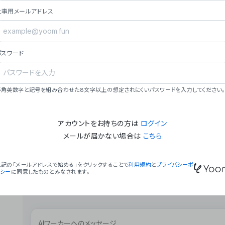
ョン（週2回以上デプロイ）。
仕事用メールアドレス
### ミッション・ビジョン
- **ミッション**: 「We Make Time」 – 
自由に。
パスワード
- **ビジョン**: 「Global Business Autom
売上1,000億円規模の事業構築。
### 会社概要
半角英数字と記号を組み合わせた8文字以上の想定されにくいパスワードを入力してください。
- **代表者**: 波戸﨑 駿（代表取締役）。
アカウントをお持ちの方は
ログイン
メールが届かない場合は
こちら
上記の「メールアドレスで始める」をクリックすることで
利用規約
と
プライバシーポ
リシー
に同意したものとみなされます。