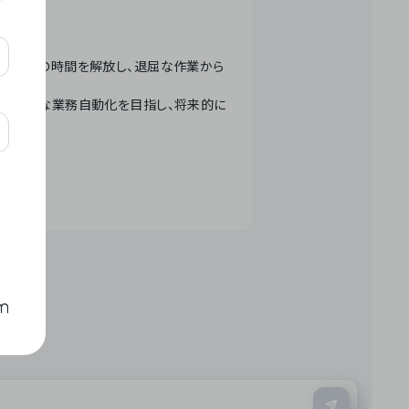
テクノロジーで人々の時間を解放し、退屈な作業から
ation」 – 世界的な業務自動化を目指し、将来的に