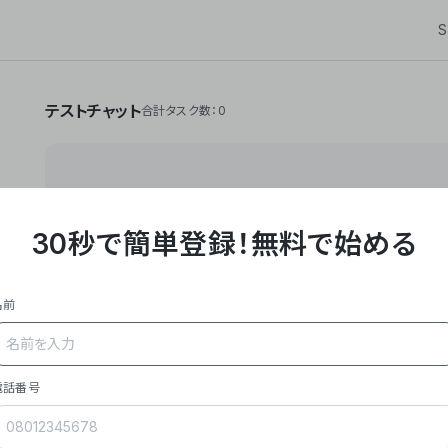
S
テストチャット
合計タスク数：0
30秒で簡単登録！
無料で始める
**Yoom株式会社は、ビジネスオートメーションSaaS
API・RPA・OCRなどの技術をノーコードで組み合
作業やデスクワークを自動化するサービスを提供して
名前
### 事業内容
- **主力プロダクト「Yoom」**: SaaS連携デ
メール対応、請求書処理、日報作成などの業務を自動
を重視し、セールスからバックオフィスまで対応。
電話番号
- **実績**: 国内利用社数20,000社超、直近成
成長。
- **強み**: すべての自動化技術を1プラットフォ