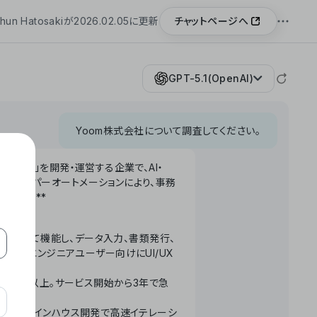
チャットページへ
hun Hatosakiが2026.02.05に更新
GPT-5.1(OpenAI)
Yoom株式会社について調査してください。
「Yoom」を開発・運営する企業で、AI・
わせたハイパーオートメーションにより、事務
います。**
ータベースとして機能し、データ入力、書類発行、
化。非エンジニアユーザー向けにUI/UX
長率300%以上。サービス開始から3年で急
ームで完結。インハウス開発で高速イテレーシ