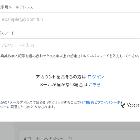
ョン（週2回以上デプロイ）。
仕事用メールアドレス
### ミッション・ビジョン
- **ミッション**: 「We Make Time」 – 
自由に。
パスワード
- **ビジョン**: 「Global Business Autom
売上1,000億円規模の事業構築。
### 会社概要
半角英数字と記号を組み合わせた8文字以上の想定されにくいパスワードを入力してください。
- **代表者**: 波戸﨑 駿（代表取締役）。
アカウントをお持ちの方は
ログイン
メールが届かない場合は
こちら
上記の「メールアドレスで始める」をクリックすることで
利用規約
と
プライバシーポ
リシー
に同意したものとみなされます。