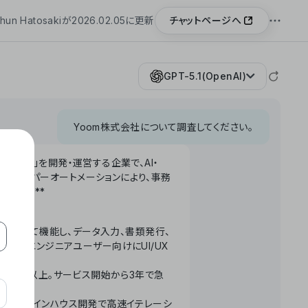
チャットページへ
hun Hatosakiが2026.02.05に更新
GPT-5.1(OpenAI)
Yoom株式会社について調査してください。
「Yoom」を開発・運営する企業で、AI・
わせたハイパーオートメーションにより、事務
います。**
ータベースとして機能し、データ入力、書類発行、
化。非エンジニアユーザー向けにUI/UX
長率300%以上。サービス開始から3年で急
ームで完結。インハウス開発で高速イテレーシ