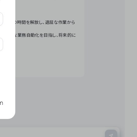
テクノロジーで人々の時間を解放し、退屈な作業から
ation」 – 世界的な業務自動化を目指し、将来的に