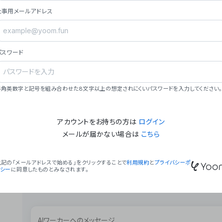
ョン（週2回以上デプロイ）。
仕事用メールアドレス
### ミッション・ビジョン
- **ミッション**: 「We Make Time」 – 
自由に。
パスワード
- **ビジョン**: 「Global Business Autom
売上1,000億円規模の事業構築。
### 会社概要
半角英数字と記号を組み合わせた8文字以上の想定されにくいパスワードを入力してください。
- **代表者**: 波戸﨑 駿（代表取締役）。
アカウントをお持ちの方は
ログイン
メールが届かない場合は
こちら
上記の「メールアドレスで始める」をクリックすることで
利用規約
と
プライバシーポ
リシー
に同意したものとみなされます。