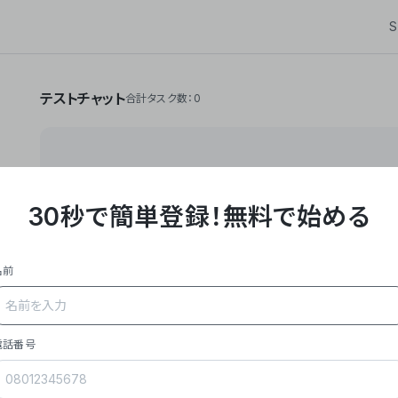
S
テストチャット
合計タスク数：0
30秒で簡単登録！
無料で始める
**Yoom株式会社は、ビジネスオートメーションSaaS
API・RPA・OCRなどの技術をノーコードで組み合
作業やデスクワークを自動化するサービスを提供して
名前
### 事業内容
- **主力プロダクト「Yoom」**: SaaS連携デ
メール対応、請求書処理、日報作成などの業務を自動
を重視し、セールスからバックオフィスまで対応。
電話番号
- **実績**: 国内利用社数20,000社超、直近成
成長。
- **強み**: すべての自動化技術を1プラットフォ