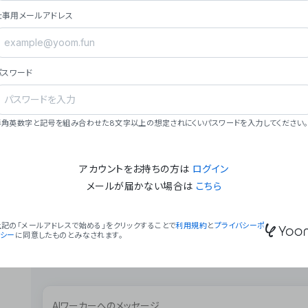
ョン（週2回以上デプロイ）。
仕事用メールアドレス
### ミッション・ビジョン
- **ミッション**: 「We Make Time」 – 
自由に。
パスワード
- **ビジョン**: 「Global Business Autom
売上1,000億円規模の事業構築。
### 会社概要
半角英数字と記号を組み合わせた8文字以上の想定されにくいパスワードを入力してください。
- **代表者**: 波戸﨑 駿（代表取締役）。
アカウントをお持ちの方は
ログイン
メールが届かない場合は
こちら
上記の「メールアドレスで始める」をクリックすることで
利用規約
と
プライバシーポ
リシー
に同意したものとみなされます。