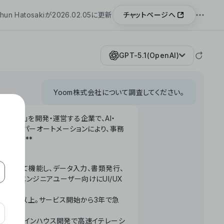
チャットページへ
hun Hatosakiが2026.02.05に更新
GPT-5.1(OpenAI)
Yoom株式会社について調査してください。
「Yoom」を開発・運営する企業で、AI・
わせたハイパーオートメーションにより、事務
います。**
ータベースとして機能し、データ入力、書類発行、
化。非エンジニアユーザー向けにUI/UX
長率300%以上。サービス開始から3年で急
ームで完結。インハウス開発で高速イテレーシ