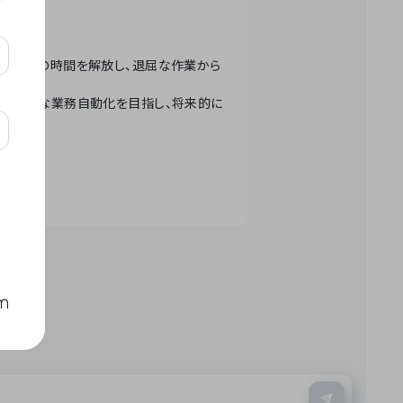
テクノロジーで人々の時間を解放し、退屈な作業から
ation」 – 世界的な業務自動化を目指し、将来的に