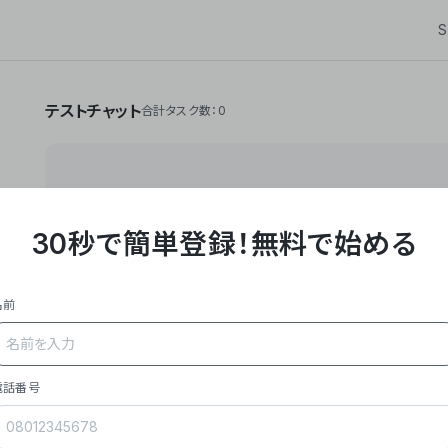
S
テストチャット
合計タスク数：0
30秒で簡単登録！
無料で始める
**Yoom株式会社は、ビジネスオートメーションSaaS
API・RPA・OCRなどの技術をノーコードで組み合
作業やデスクワークを自動化するサービスを提供して
名前
### 事業内容
- **主力プロダクト「Yoom」**: SaaS連携デ
メール対応、請求書処理、日報作成などの業務を自動
を重視し、セールスからバックオフィスまで対応。
電話番号
- **実績**: 国内利用社数20,000社超、直近成
成長。
- **強み**: すべての自動化技術を1プラットフォ