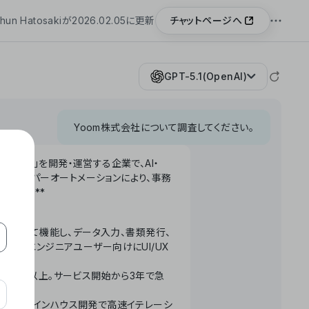
チャットページへ
hun Hatosakiが2026.02.05に更新
GPT-5.1(OpenAI)
Yoom株式会社について調査してください。
「Yoom」を開発・運営する企業で、AI・
わせたハイパーオートメーションにより、事務
います。**
ータベースとして機能し、データ入力、書類発行、
化。非エンジニアユーザー向けにUI/UX
長率300%以上。サービス開始から3年で急
ームで完結。インハウス開発で高速イテレーシ