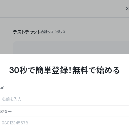
S
テストチャット
合計タスク数：0
30秒で簡単登録！
無料で始める
**Yoom株式会社は、ビジネスオートメーションSaaS
API・RPA・OCRなどの技術をノーコードで組み合
作業やデスクワークを自動化するサービスを提供して
名前
### 事業内容
- **主力プロダクト「Yoom」**: SaaS連携デ
メール対応、請求書処理、日報作成などの業務を自動
を重視し、セールスからバックオフィスまで対応。
電話番号
- **実績**: 国内利用社数20,000社超、直近成
成長。
- **強み**: すべての自動化技術を1プラットフォ