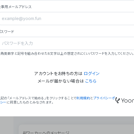
ョン（週2回以上デプロイ）。
仕事用メールアドレス
### ミッション・ビジョン
- **ミッション**: 「We Make Time」 – 
自由に。
パスワード
- **ビジョン**: 「Global Business Autom
売上1,000億円規模の事業構築。
### 会社概要
半角英数字と記号を組み合わせた8文字以上の想定されにくいパスワードを入力してください。
- **代表者**: 波戸﨑 駿（代表取締役）。
アカウントをお持ちの方は
ログイン
メールが届かない場合は
こちら
上記の「メールアドレスで始める」をクリックすることで
利用規約
と
プライバシーポ
リシー
に同意したものとみなされます。