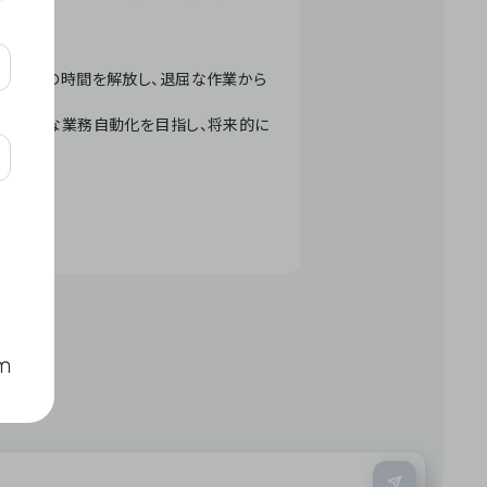
テクノロジーで人々の時間を解放し、退屈な作業から
ation」 – 世界的な業務自動化を目指し、将来的に