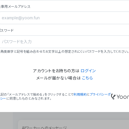
ョン（週2回以上デプロイ）。
仕事用メールアドレス
### ミッション・ビジョン
- **ミッション**: 「We Make Time」 – 
自由に。
パスワード
- **ビジョン**: 「Global Business Autom
売上1,000億円規模の事業構築。
### 会社概要
半角英数字と記号を組み合わせた8文字以上の想定されにくいパスワードを入力してください。
- **代表者**: 波戸﨑 駿（代表取締役）。
アカウントをお持ちの方は
ログイン
メールが届かない場合は
こちら
上記の「メールアドレスで始める」をクリックすることで
利用規約
と
プライバシーポ
リシー
に同意したものとみなされます。