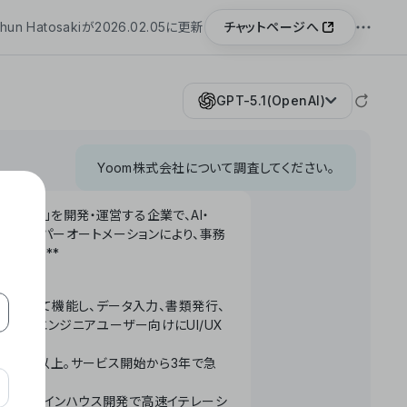
チャットページへ
hun Hatosakiが2026.02.05に更新
GPT-5.1(OpenAI)
Yoom株式会社について調査してください。
「Yoom」を開発・運営する企業で、AI・
わせたハイパーオートメーションにより、事務
います。**
ータベースとして機能し、データ入力、書類発行、
化。非エンジニアユーザー向けにUI/UX
長率300%以上。サービス開始から3年で急
ームで完結。インハウス開発で高速イテレーシ