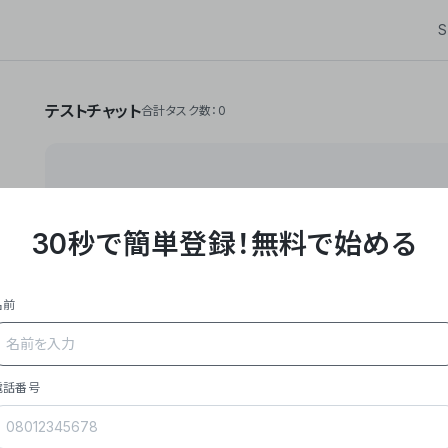
S
テストチャット
合計タスク数：0
30秒で簡単登録！
無料で始める
**Yoom株式会社は、ビジネスオートメーションSaaS
API・RPA・OCRなどの技術をノーコードで組み合
作業やデスクワークを自動化するサービスを提供して
名前
### 事業内容
- **主力プロダクト「Yoom」**: SaaS連携デ
メール対応、請求書処理、日報作成などの業務を自動
を重視し、セールスからバックオフィスまで対応。
電話番号
- **実績**: 国内利用社数20,000社超、直近成
成長。
- **強み**: すべての自動化技術を1プラットフォ