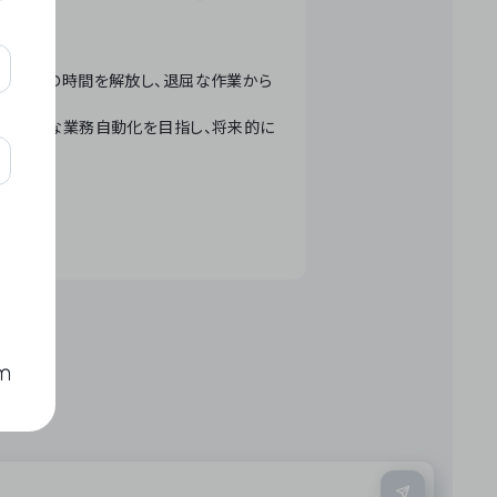
テクノロジーで人々の時間を解放し、退屈な作業から
ation」 – 世界的な業務自動化を目指し、将来的に