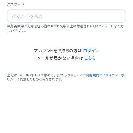
パスワード
半角英数字と記号を組み合わせた8文字以上の想定されにくいパスワードを入力
してください。
アカウントをお持ちの方は
ログイン
メールが届かない場合は
こちら
上記の「メールアドレスで始める」をクリックすることで
利用規約
と
プライバシーポ
リシー
に同意したものとみなされます。