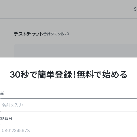
S
テストチャット
合計タスク数：0
30秒で簡単登録！
無料で始める
**Yoom株式会社は、ビジネスオートメーションSaaS
API・RPA・OCRなどの技術をノーコードで組み合
作業やデスクワークを自動化するサービスを提供して
名前
### 事業内容
- **主力プロダクト「Yoom」**: SaaS連携デ
メール対応、請求書処理、日報作成などの業務を自動
を重視し、セールスからバックオフィスまで対応。
電話番号
- **実績**: 国内利用社数20,000社超、直近成
成長。
- **強み**: すべての自動化技術を1プラットフォ