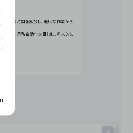
テクノロジーで人々の時間を解放し、退屈な作業から
ation」 – 世界的な業務自動化を目指し、将来的に