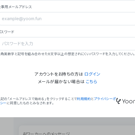
ョン（週2回以上デプロイ）。
仕事用メールアドレス
### ミッション・ビジョン
- **ミッション**: 「We Make Time」 – 
自由に。
パスワード
- **ビジョン**: 「Global Business Autom
売上1,000億円規模の事業構築。
### 会社概要
半角英数字と記号を組み合わせた8文字以上の想定されにくいパスワードを入力してください。
- **代表者**: 波戸﨑 駿（代表取締役）。
アカウントをお持ちの方は
ログイン
メールが届かない場合は
こちら
上記の「メールアドレスで始める」をクリックすることで
利用規約
と
プライバシーポ
リシー
に同意したものとみなされます。