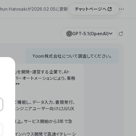
チャットページへ
hun Hatosakiが2026.02.05に更新
GPT-5.1(OpenAI)
Yoom株式会社について調査してください。
「Yoom」を開発・運営する企業で、AI・
わせたハイパーオートメーションにより、事務
います。**
ータベースとして機能し、データ入力、書類発行、
化。非エンジニアユーザー向けにUI/UX
長率300%以上。サービス開始から3年で急
ームで完結。インハウス開発で高速イテレーシ