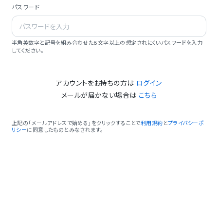
パスワード
半角英数字と記号を組み合わせた8文字以上の想定されにくいパスワードを入力
してください。
アカウントをお持ちの方は
ログイン
メールが届かない場合は
こちら
上記の「メールアドレスで始める」をクリックすることで
利用規約
と
プライバシーポ
リシー
に同意したものとみなされます。