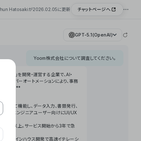
チャットページへ
hun Hatosakiが2026.02.05に更新
GPT-5.1(OpenAI)
Yoom株式会社について調査してください。
「Yoom」を開発・運営する企業で、AI・
わせたハイパーオートメーションにより、事務
います。**
ータベースとして機能し、データ入力、書類発行、
化。非エンジニアユーザー向けにUI/UX
長率300%以上。サービス開始から3年で急
ームで完結。インハウス開発で高速イテレーシ