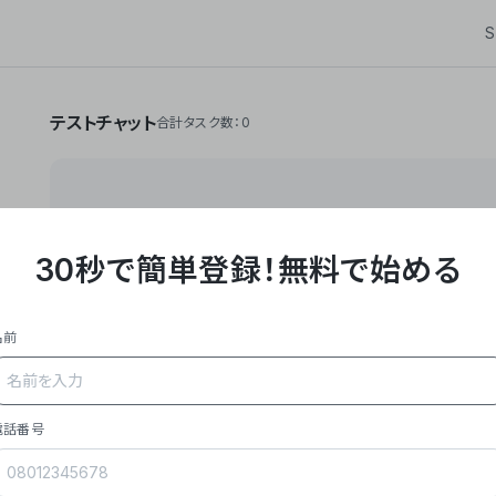
S
テストチャット
合計タスク数：0
30秒で簡単登録！
無料で始める
**Yoom株式会社は、ビジネスオートメーションSaaS
API・RPA・OCRなどの技術をノーコードで組み合
作業やデスクワークを自動化するサービスを提供して
名前
### 事業内容
- **主力プロダクト「Yoom」**: SaaS連携デ
メール対応、請求書処理、日報作成などの業務を自動
を重視し、セールスからバックオフィスまで対応。
電話番号
- **実績**: 国内利用社数20,000社超、直近成
成長。
- **強み**: すべての自動化技術を1プラットフォ