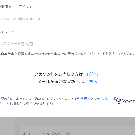
ョン（週2回以上デプロイ）。
仕事用メールアドレス
### ミッション・ビジョン
- **ミッション**: 「We Make Time」 – 
自由に。
パスワード
- **ビジョン**: 「Global Business Autom
売上1,000億円規模の事業構築。
### 会社概要
半角英数字と記号を組み合わせた8文字以上の想定されにくいパスワードを入力してください。
- **代表者**: 波戸﨑 駿（代表取締役）。
アカウントをお持ちの方は
ログイン
メールが届かない場合は
こちら
上記の「メールアドレスで始める」をクリックすることで
利用規約
と
プライバシーポ
リシー
に同意したものとみなされます。