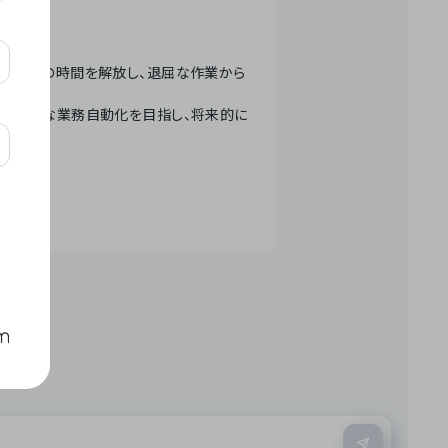
テクノロジーで人々の時間を解放し、退屈な作業から
ation」 – 世界的な業務自動化を目指し、将来的に