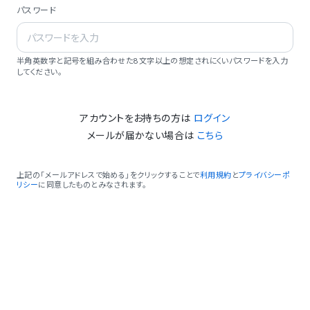
パスワード
半角英数字と記号を組み合わせた8文字以上の想定されにくいパスワードを入力
してください。
アカウントをお持ちの方は
ログイン
メールが届かない場合は
こちら
上記の「メールアドレスで始める」をクリックすることで
利用規約
と
プライバシーポ
リシー
に同意したものとみなされます。