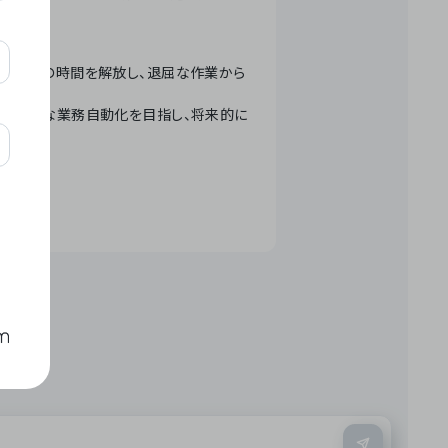
テクノロジーで人々の時間を解放し、退屈な作業から
ation」 – 世界的な業務自動化を目指し、将来的に