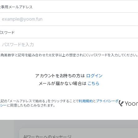
ョン（週2回以上デプロイ）。
仕事用メールアドレス
### ミッション・ビジョン
- **ミッション**: 「We Make Time」 – 
自由に。
パスワード
- **ビジョン**: 「Global Business Autom
売上1,000億円規模の事業構築。
### 会社概要
半角英数字と記号を組み合わせた8文字以上の想定されにくいパスワードを入力してください。
- **代表者**: 波戸﨑 駿（代表取締役）。
アカウントをお持ちの方は
ログイン
メールが届かない場合は
こちら
上記の「メールアドレスで始める」をクリックすることで
利用規約
と
プライバシーポ
リシー
に同意したものとみなされます。