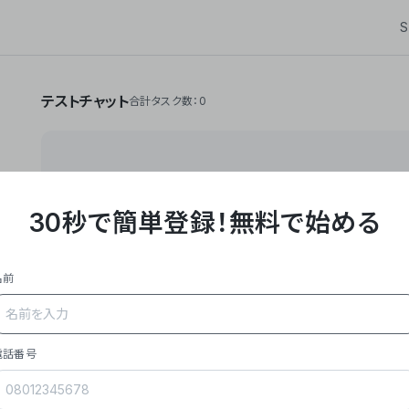
S
テストチャット
合計タスク数：0
30秒で簡単登録！
無料で始める
**Yoom株式会社は、ビジネスオートメーションSaaS
API・RPA・OCRなどの技術をノーコードで組み合
作業やデスクワークを自動化するサービスを提供して
名前
### 事業内容
- **主力プロダクト「Yoom」**: SaaS連携デ
メール対応、請求書処理、日報作成などの業務を自動
を重視し、セールスからバックオフィスまで対応。
電話番号
- **実績**: 国内利用社数20,000社超、直近成
成長。
- **強み**: すべての自動化技術を1プラットフォ