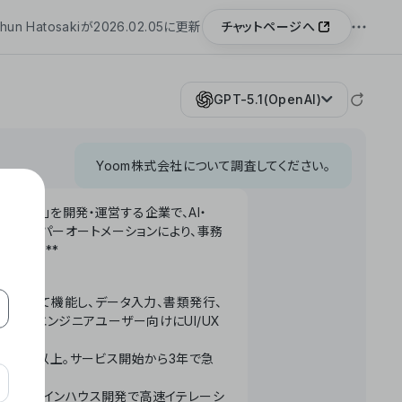
チャットページへ
hun Hatosakiが2026.02.05に更新
GPT-5.1(OpenAI)
Yoom株式会社について調査してください。
「Yoom」を開発・運営する企業で、AI・
わせたハイパーオートメーションにより、事務
います。**
ータベースとして機能し、データ入力、書類発行、
化。非エンジニアユーザー向けにUI/UX
長率300%以上。サービス開始から3年で急
ームで完結。インハウス開発で高速イテレーシ