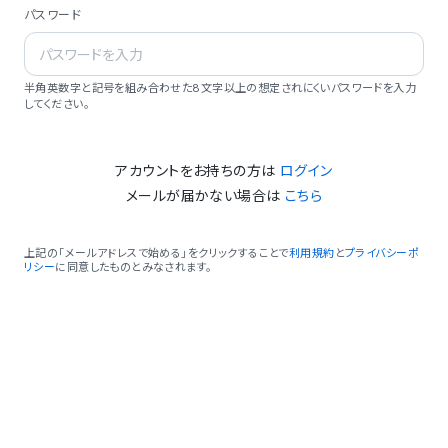
パスワード
半角英数字と記号を組み合わせた8文字以上の想定されにくいパスワードを入力
してください。
アカウントをお持ちの方は
ログイン
メールが届かない場合は
こちら
上記の「メールアドレスで始める」をクリックすることで
利用規約
と
プライバシーポ
リシー
に同意したものとみなされます。