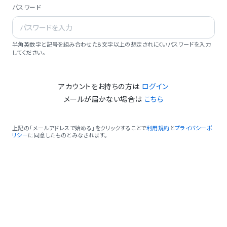
パスワード
半角英数字と記号を組み合わせた8文字以上の想定されにくいパスワードを入力
してください。
アカウントをお持ちの方は
ログイン
メールが届かない場合は
こちら
上記の「メールアドレスで始める」をクリックすることで
利用規約
と
プライバシーポ
リシー
に同意したものとみなされます。