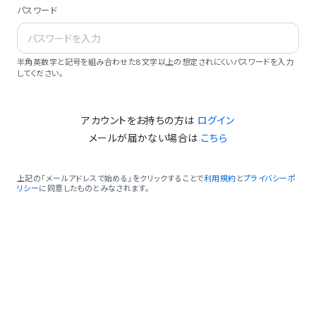
パスワード
半角英数字と記号を組み合わせた8文字以上の想定されにくいパスワードを入力
してください。
アカウントをお持ちの方は
ログイン
メールが届かない場合は
こちら
上記の「メールアドレスで始める」をクリックすることで
利用規約
と
プライバシーポ
リシー
に同意したものとみなされます。