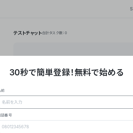
S
テストチャット
合計タスク数：0
30秒で簡単登録！
無料で始める
**Yoom株式会社は、ビジネスオートメーションSaaS
API・RPA・OCRなどの技術をノーコードで組み合
作業やデスクワークを自動化するサービスを提供して
名前
### 事業内容
- **主力プロダクト「Yoom」**: SaaS連携デ
メール対応、請求書処理、日報作成などの業務を自動
を重視し、セールスからバックオフィスまで対応。
電話番号
- **実績**: 国内利用社数20,000社超、直近成
成長。
- **強み**: すべての自動化技術を1プラットフォ