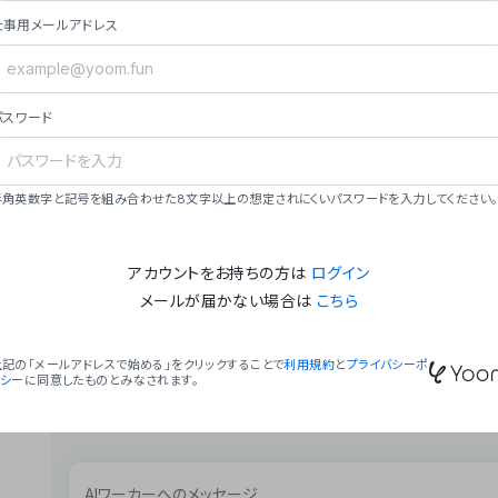
ョン（週2回以上デプロイ）。
仕事用メールアドレス
### ミッション・ビジョン
- **ミッション**: 「We Make Time」 – 
自由に。
パスワード
- **ビジョン**: 「Global Business Autom
売上1,000億円規模の事業構築。
### 会社概要
半角英数字と記号を組み合わせた8文字以上の想定されにくいパスワードを入力してください。
- **代表者**: 波戸﨑 駿（代表取締役）。
アカウントをお持ちの方は
ログイン
メールが届かない場合は
こちら
上記の「メールアドレスで始める」をクリックすることで
利用規約
と
プライバシーポ
リシー
に同意したものとみなされます。