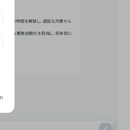
テクノロジーで人々の時間を解放し、退屈な作業から
ation」 – 世界的な業務自動化を目指し、将来的に