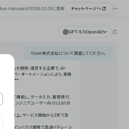
チャットページへ
hun Hatosakiが2026.02.05に更新
GPT-5.1(OpenAI)
Yoom株式会社について調査してください。
「Yoom」を開発・運営する企業で、AI・
わせたハイパーオートメーションにより、事務
います。**
ータベースとして機能し、データ入力、書類発行、
化。非エンジニアユーザー向けにUI/UX
長率300%以上。サービス開始から3年で急
ームで完結。インハウス開発で高速イテレーシ