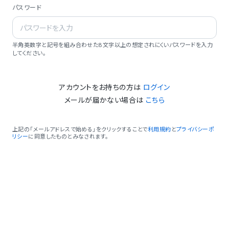
パスワード
半角英数字と記号を組み合わせた8文字以上の想定されにくいパスワードを入力
してください。
アカウントをお持ちの方は
ログイン
メールが届かない場合は
こちら
上記の「メールアドレスで始める」をクリックすることで
利用規約
と
プライバシーポ
リシー
に同意したものとみなされます。