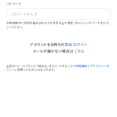
パスワード
半角英数字と記号を組み合わせた8文字以上の想定されにくいパスワードを入力
してください。
アカウントをお持ちの方は
ログイン
メールが届かない場合は
こちら
上記の「メールアドレスで始める」をクリックすることで
利用規約
と
プライバシーポ
リシー
に同意したものとみなされます。