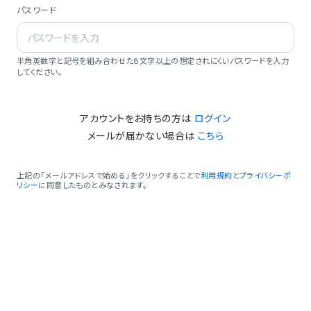
パスワード
半角英数字と記号を組み合わせた8文字以上の想定されにくいパスワードを入力
してください。
アカウントをお持ちの方は
ログイン
メールが届かない場合は
こちら
上記の「メールアドレスで始める」をクリックすることで
利用規約
と
プライバシーポ
リシー
に同意したものとみなされます。